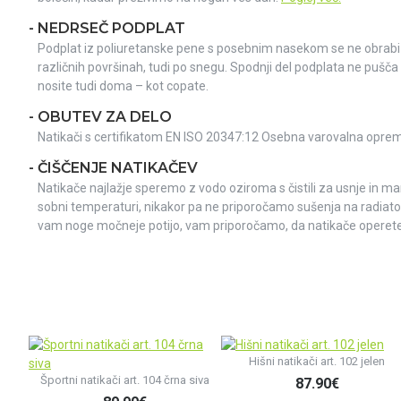
- NEDRSEČ PODPLAT
Podplat iz poliuretanske pene s posebnim nasekom se ne obrabi 
različnih površinah, tudi po snegu. Spodnji del podplata ne pušča
nosite tudi doma – kot copate.
- OBUTEV ZA DELO
Natikači s certifikatom EN ISO 20347:12 Osebna varovalna opre
- ČIŠČENJE NATIKAČEV
Natikače najlažje speremo z vodo oziroma s čistili za usnje in m
sobni temperaturi, nikakor pa ne priporočamo sušenja na radiator
vam noge močneje potijo, vam priporočamo, da natikače operete
Hišni natikači art. 102 jelen
Športni natikači art. 104 črna siva
87.90€