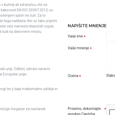
v kuhinji ali zdravstvu, ste na
kat kakovosti EN ISO 20347:2012, so
nošenjem sploh ne čuti. Za to
a tega natikača. Ker so tako prijetni
NAPIŠITE MNENJE
osite celo namesto klasičnih copat,
li tudi na delovnem mestu.
Vaše ime
Vaše mnenje
i uniji. Odlični, izbrani naravni
si Evropske unije.
Slab
Ocena
ogi ter ji daje maksimalno udobje in
Prosimo, dokončajte
prečuje tveganje za nastanek
spodnjo Captcha