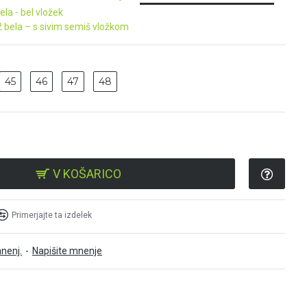
45
46
47
48
V KOŠARICO
Primerjajte ta izdelek
nenj.
-
Napišite mnenje