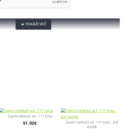
NADALJUJTE
Zaprti natikači art. 111 črna
Zaprti natikači art. 111 bela - bel
O
91.90€
vložek