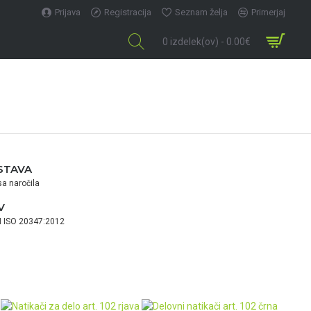
Prijava
Registracija
Seznam želja
Primerjaj
0 izdelek(ov) - 0.00€
STAVA
a naročila
V
EN ISO 20347:2012