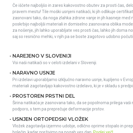
Če iščete najboljšo in zares kakovostno obutev za prosti čas, delo 
pravem mestu! Tile moški usnjeni natikači, ki jih odlikuje certifi
zasnovani tako, da noga zlahka zdrsne vanje in jih kasneje med 
poskrbijo najboljši materiali in domiselno zasnovana oblika model
za nošenje, jih lahko uporabljate ves prosti čas, lahko jih doma n
saj so resnično mehki, v njih pa se boste zagotovo udobno počuti
- NAREJENO V SLOVENIJI
Vsi naši natikači so v celoti izdelani v Sloveniji.
- NARAVNO USNJE
Pri izdelavi uporabljamo izključno naravno usnje, kupljeno v Evropsk
materiali zagotavljajo kakovostno izdelavo, ki je v skladu s predpi
- PROSTOREN PRSTNI DEL
Širina natikača je zasnovana tako, da se popolnoma prilega vaši n
podporo, s tem pa preprečuje deformacije prstov.
- USNJEN ORTOPEDSKI VLOŽEK
Vložek zagotavlja izjemno udobje, odlično oprime stopalo in pre
bolečin, kadar preživimo na nogah ves dan.
Poglej več!