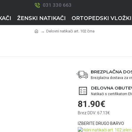
031 330 663
KAČI
ŽENSKI NATIKAČI
ORTOPEDSKI VLOŽKI
Delovni natikači art. 102 črna
BREZPLAČNA DO
Brezplačna dostava za vs
DELOVNA OBUTE
Natikači s certifikatom 
81.90€
Brez DDV: 67.13€
IZBERITE DRUGO BARVO