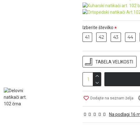
Izberite številko
41
42
43
44
TABELA VELIKOSTI
Dodajte na seznam želja
Na podlagi 16 m