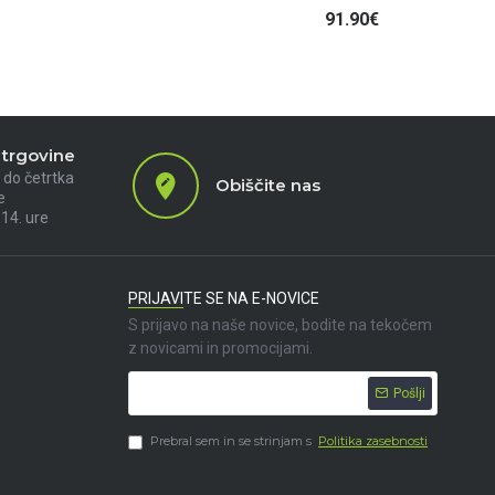
91.90€
 trgovine
 do četrtka
Obiščite nas
e
 14. ure
PRIJAVITE SE NA E-NOVICE
S prijavo na naše novice, bodite na tekočem
z novicami in promocijami.
Pošlji
Prebral sem in se strinjam s
Politika zasebnosti