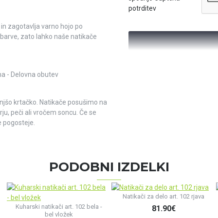
potrditev
in zagotavlja varno hojo po
 barve, zato lahko naše natikače
ma - Delovna obutev
anjšo krtačko. Natikače posušimo na
ju, peči ali vročem soncu. Če se
 pogosteje.
PODOBNI IZDELKI
Natikači za delo art. 102 rjava
Kuharski natikači art. 102 bela -
81.90€
bel vložek