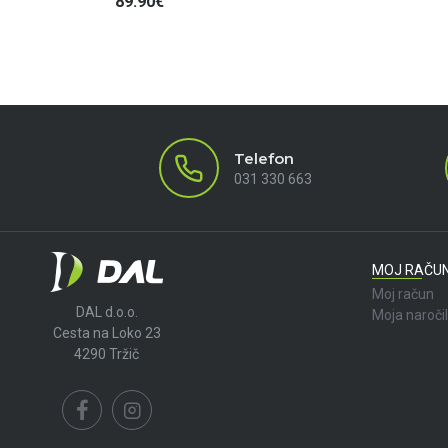
89.90€
Telefon
031 330 663
MOJ RAČU
Moj račun
DAL d.o.o.
Moja naroči
Cesta na Loko 23
4290 Tržič