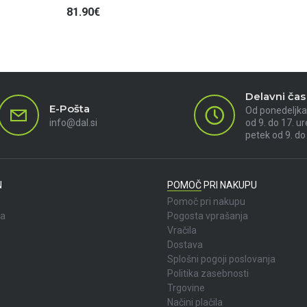
81.90€
Delavni čas
E-Pošta
Od ponedeljka
info@dal.si
od 9. do 17. ur
petek od 9. do
N
POMOČ PRI NAKUPU
Pomoč pri nakupu
la
Pogosta vprašanja
Vračila
Dostava
Splošni pogoji poslovanja
Politika zasebnosti
Trgovine
Načini plačila