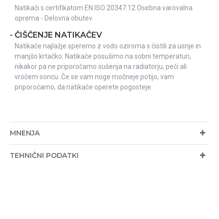
Natikači s certifikatom EN ISO 20347:12 Osebna varovalna
oprema - Delovna obutev
- ČIŠČENJE NATIKAČEV
Natikače najlažje speremo z vodo oziroma s čistili za usnje in
manjšo krtačko. Natikače posušimo na sobni temperaturi,
nikakor pa ne priporočamo sušenja na radiatorju, peči ali
vročem soncu. Če se vam noge močneje potijo, vam
priporočamo, da natikače operete pogosteje.
MNENJA
TEHNIČNI PODATKI