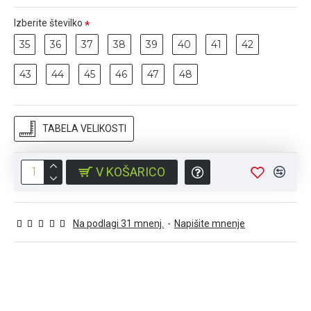
Izberite številko
35
36
37
38
39
40
41
42
43
44
45
46
47
48
TABELA VELIKOSTI
V KOŠARICO
Na podlagi 31 mnenj.
-
Napišite mnenje