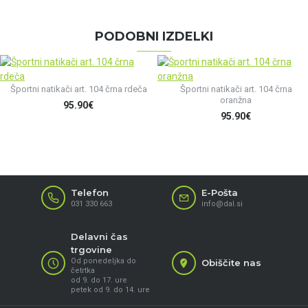
PODOBNI IZDELKI
Športni natikači art. 104 črna rdeča
Športni natikači art. 104 črna
oranžna
95.90€
95.90€
Telefon
E-Pošta
031 330 663
info@dal.si
Delavni čas
trgovine
Od ponedeljka do
Obiščite nas
četrtka
od 9. do 17. ure
petek od 9. do 14. ure