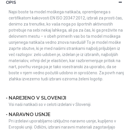
OPIS
Najsi boste ta model moškega natikača, opremljenega s
certifikatom kakovosti EN ISO 20347:2012, izbrali za prosti čas,
denimo za trenutke, ko vaša noga po športnih aktivnostih
potrebuje na sebi nekaj lahkega, ali pa za čas, ki ga preživite na
delovnem mestu – v obeh primerih vas bo ta model moškega
usnjenega natikača vedno znova navdušil! To je model moške
zaprte obutve, ki je med našimi strankami najbolj priljubljen iz
več razlogov: zelo udoben je, izdelan je iz izbranih, najboljših
materialov, vrhnji del je elastičen, kar razbremenjuje pritisk na
nart, povrhu vsega pa je tako vsestranski za uporabo, da se
boste v njem vedno počutili udobno in sproščeno. Za povrh nanj
zlahka izvezemo tudi izbrani oziroma želeni logotip.
- NAREJENO V SLOVENIJI
Vsi naši natikači so v celoti izdelani v Sloveniji.
- NARAVNO USNJE
Pri izdelavi uporabljamo izključno naravno usnje, kupljeno v
Evropski uniji. Odlični, izbrani naravni materiali zagotavljajo