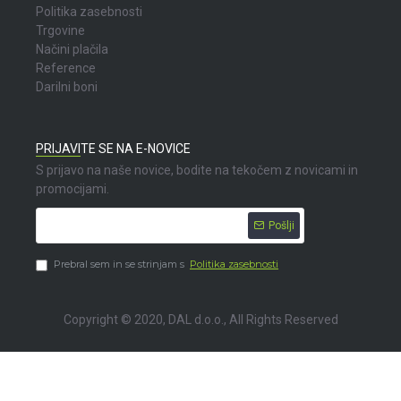
Politika zasebnosti
Trgovine
Načini plačila
Reference
Darilni boni
PRIJAVITE SE NA E-NOVICE
S prijavo na naše novice, bodite na tekočem z novicami in
promocijami.
Pošlji
Prebral sem in se strinjam s
Politika zasebnosti
Copyright © 2020, DAL d.o.o., All Rights Reserved