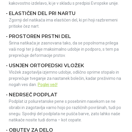
kakovostno izdelavo, ki je v skladu s predpisi Evropske unije.
- ELASTIČEN DEL PRI NARTU
Zgornji del natikača ima elastičen del, ki pri hoji razbremeni
pritiske čez nart.
- PROSTOREN PRSTNI DEL
Širina natikača je zasnovana tako, da se popolnoma prilega
vaši nogi ter ji daje maksimalno udobje in podporo, s tem pa
preprečuje deformacije prstov.
- USNJEN ORTOPEDSKI VLOŽEK
Vložek zagotavlja izjemno udobje, odlično oprime stopalo in
preprečuje tveganje za nastanek bolečin, kadar preživimo na
nogah ves dan.
Poglej več!
- NEDRSEČ PODPLAT
Podplat iz poliuretanske pene s posebnim nasekom se ne
obrabi in zagotavlja varno hojo po različnih površinah, tudi po
snegu. Spodnji del podplata ne pušča barve, zato lahko naše
natikače nosite tudi doma – kot copate.
- OBUTEV ZA DELO