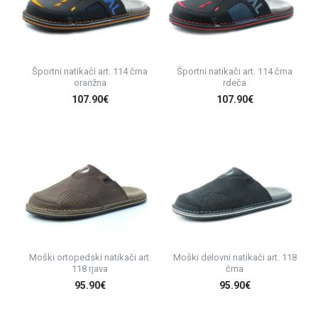
Športni natikači art. 114 črna
Športni natikači art. 114 črna
oranžna
rdeča
107.90€
107.90€
Moški ortopedski natikači art.
Moški delovni natikači art. 118
118 rjava
črna
95.90€
95.90€