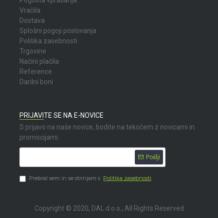
Pogosta vprašanja
Vračila
Dostava
Splošni pogoji poslovanja
Politika zasebnosti
Trgovine
Načini plačila
Reference
Darilni boni
PRIJAVITE SE NA E-NOVICE
S prijavo na naše novice, bodite na tekočem z novicami in
promocijami.
Pošlji
Prebral sem in se strinjam s
Politika zasebnosti
Copyright © 2020, DAL d.o.o., All Rights Reserved