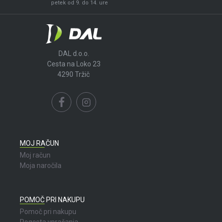
petek od 9. do 14. ure
DAL d.o.o.
Cesta na Loko 23
4290 Tržič
MOJ RAČUN
Moj račun
Moja naročila
POMOČ PRI NAKUPU
Pomoč pri nakupu