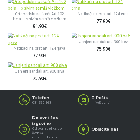
Ortopedski natikači Art.102
Natikači na prst art. 124 črna
bela – s sivim semiš vložkom
77.90€
81.90€
Usnjeni sandali art. 900 bež
Natikači na prst art. 124 rjava
75.90€
77.90€
Usnjeni sandali art. 900 siva
75.90€
Telefon
E-Pošta
031 330 663
info@dal.si
Delavni čas
trgovine
Od ponedeljka do
Obiščite nas
četrtka
od 9. do 17. ure