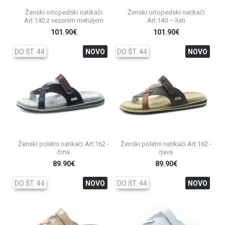
Ženski ortopedski natikači
Ženski ortopedski natikači
Art:140 z vezenim metuljem
Art:140 – listi
101.90€
101.90€
DO ŠT. 44
NOVO
DO ŠT. 44
NOVO
Ženski poletni natikači Art:162 -
Ženski poletni natikači Art:162 -
črna
rjava
89.90€
89.90€
DO ŠT. 44
NOVO
DO ŠT. 44
NOVO