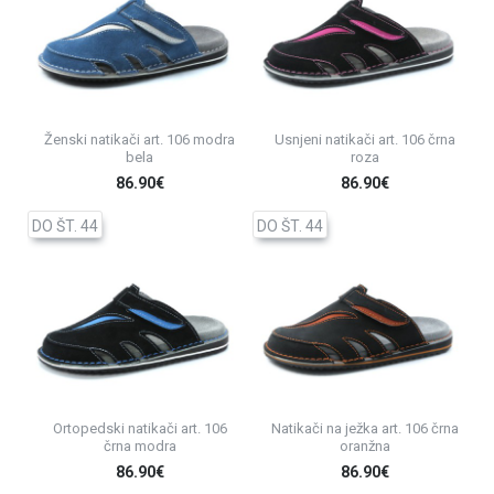
Ženski natikači art. 106 modra
Usnjeni natikači art. 106 črna
bela
roza
86.90€
86.90€
DO ŠT. 44
DO ŠT. 44
Ortopedski natikači art. 106
Natikači na ježka art. 106 črna
črna modra
oranžna
86.90€
86.90€