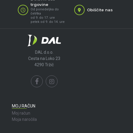
trgovine
Od ponedeljka do
Obiščite nas
četrtka
od 9. do 17. ure
petek od 9. do 14. ure
DAL d.o.o.
Cesta na Loko 23
4290 Tržič
MOJ RAČUN
Moj račun
Moja naročila