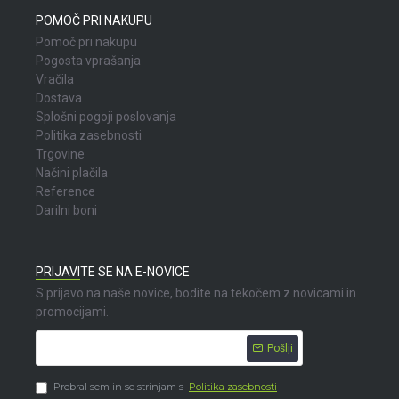
POMOČ PRI NAKUPU
Pomoč pri nakupu
Pogosta vprašanja
Vračila
Dostava
Splošni pogoji poslovanja
Politika zasebnosti
Trgovine
Načini plačila
Reference
Darilni boni
PRIJAVITE SE NA E-NOVICE
S prijavo na naše novice, bodite na tekočem z novicami in
promocijami.
Pošlji
Prebral sem in se strinjam s
Politika zasebnosti