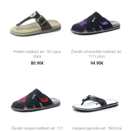
Poletni natikači art. 161 rjava
Ženski ortopedski natikači art.
zlata
117 Lotus
80.90€
94.90€
Ženski usnjeni natikači art. 117
Usnjene japonke art. 760 črna